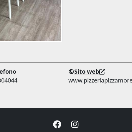
lefono
Sito web
004044
www.pizzeriapizzamore.