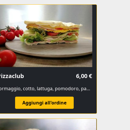
izzaclub
6,00 €
formaggio, cotto, lattuga, pomodoro, pancetta, frittata
Aggiungi all'ordine