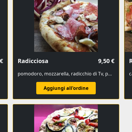
 €
Radicciosa
9,50 €
pomodoro, mozzarella, radicchio di Tv, pepita del Piave, casatella fresca
Aggiungi all'ordine