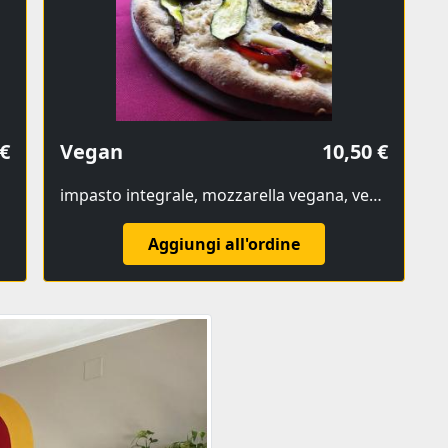
 €
Vegan
10,50 €
impasto integrale, mozzarella vegana, verdure miste
Aggiungi all'ordine