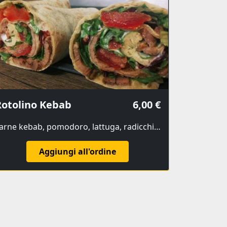
Rotolino Kebab
6,00 €
carne kebab, pomodoro, lattuga, radicchio, salsa yogurt
Aggiungi all'ordine