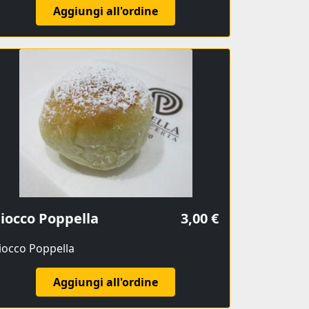
Aggiungi all'ordine
iocco Poppella
3,00 €
iocco Poppella
Aggiungi all'ordine