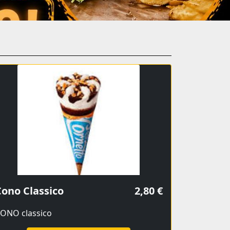
ono Classico
2,80 €
ONO classico