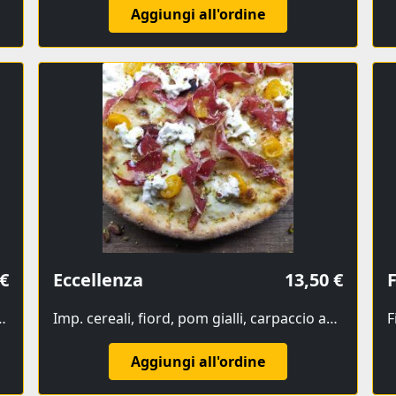
Aggiungi all'ordine
 €
Eccellenza
13,50 €
F
t, olive taggiasche, culaccia, pistacchi, burrata
Imp. cereali, fiord, pom gialli, carpaccio angus, burrata, granella di pistacchi
F
Aggiungi all'ordine