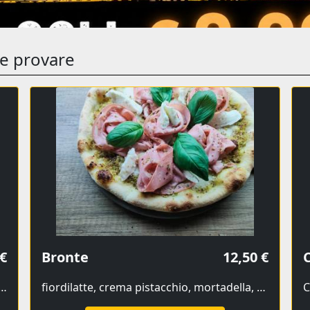
te provare
 €
Bronte
12,50 €
C
olive taggiasche, burrata affumicata, pepita del piave
fiordilatte, crema pistacchio, mortadella, bufala a crudo, granella pistacchio
C